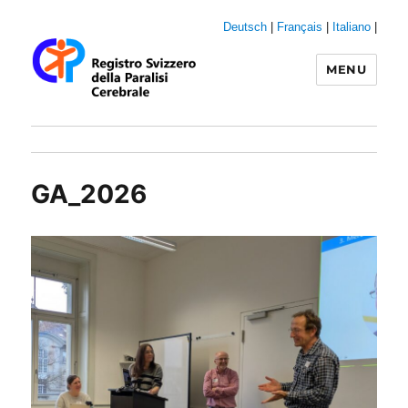
Deutsch
|
Français
|
Italiano
|
MENU
Swiss-CP-Reg
GA_2026