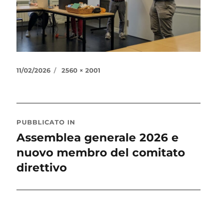
Pubblicato
Dimensione
11/02/2026
2560 × 2001
il
reale
Navigazione
PUBBLICATO IN
articoli
Assemblea generale 2026 e
nuovo membro del comitato
direttivo