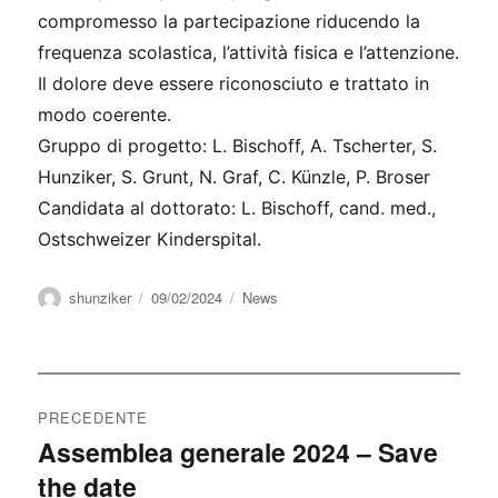
compromesso la partecipazione riducendo la
frequenza scolastica, l’attività fisica e l’attenzione.
Il dolore deve essere riconosciuto e trattato in
modo coerente.
Gruppo di progetto: L. Bischoff, A. Tscherter, S.
Hunziker, S. Grunt, N. Graf, C. Künzle, P. Broser
Candidata al dottorato: L. Bischoff, cand. med.,
Ostschweizer Kinderspital.
Autore
Pubblicato
Categorie
shunziker
09/02/2024
News
il
Navigazione
PRECEDENTE
articoli
Assemblea generale 2024 – Save
Articolo
the date
precedente: