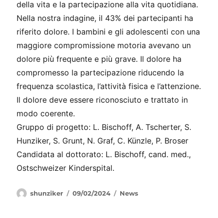
della vita e la partecipazione alla vita quotidiana.
Nella nostra indagine, il 43% dei partecipanti ha
riferito dolore. I bambini e gli adolescenti con una
maggiore compromissione motoria avevano un
dolore più frequente e più grave. Il dolore ha
compromesso la partecipazione riducendo la
frequenza scolastica, l’attività fisica e l’attenzione.
Il dolore deve essere riconosciuto e trattato in
modo coerente.
Gruppo di progetto: L. Bischoff, A. Tscherter, S.
Hunziker, S. Grunt, N. Graf, C. Künzle, P. Broser
Candidata al dottorato: L. Bischoff, cand. med.,
Ostschweizer Kinderspital.
Autore
Pubblicato
Categorie
shunziker
09/02/2024
News
il