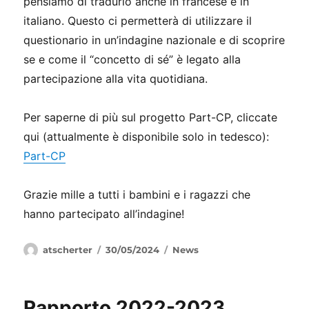
pensiamo di tradurlo anche in francese e in
italiano. Questo ci permetterà di utilizzare il
questionario in un’indagine nazionale e di scoprire
se e come il “concetto di sé” è legato alla
partecipazione alla vita quotidiana.
Per saperne di più sul progetto Part-CP, cliccate
qui (attualmente è disponibile solo in tedesco):
Part-CP
Grazie mille a tutti i bambini e i ragazzi che
hanno partecipato all’indagine!
Autore
Pubblicato
Categorie
atscherter
30/05/2024
News
il
Rapporto 2022-2023