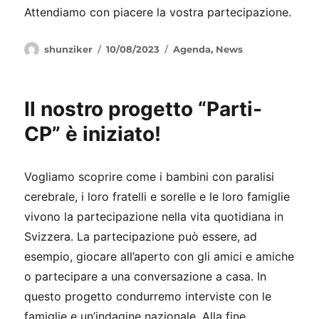
Attendiamo con piacere la vostra partecipazione.
Autore
Pubblicato
Categorie
shunziker
10/08/2023
Agenda
,
News
il
Il nostro progetto “Parti-
CP” è iniziato!
Vogliamo scoprire come i bambini con paralisi
cerebrale, i loro fratelli e sorelle e le loro famiglie
vivono la partecipazione nella vita quotidiana in
Svizzera. La partecipazione può essere, ad
esempio, giocare all’aperto con gli amici e amiche
o partecipare a una conversazione a casa. In
questo progetto condurremo interviste con le
famiglie e un’indagine nazionale. Alla fine,