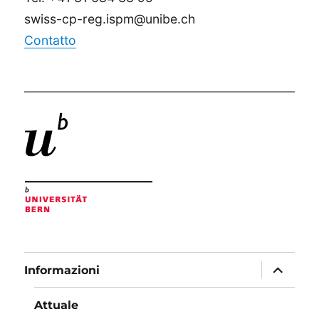
swiss-cp-reg.ispm@unibe.ch
Contatto
apri
Informazioni
i
menu
child
Attuale