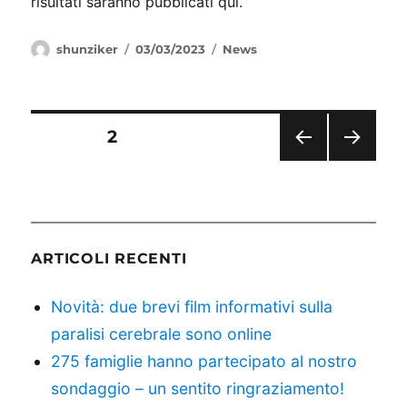
risultati saranno pubblicati qui.
Autore
Pubblicato
Categorie
shunziker
03/03/2023
News
il
Paginazione
PAGINA
2
PAGI
PAGI
degli
NA
NA
PRE
SUC
articoli
CED
CESS
ENT
IVA
E
ARTICOLI RECENTI
Novità: due brevi film informativi sulla
paralisi cerebrale sono online
275 famiglie hanno partecipato al nostro
sondaggio – un sentito ringraziamento!