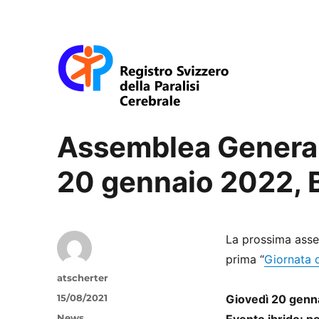
Swiss-CP-Reg
Assemblea General
20 gennaio 2022, 
La prossima asse
prima “
Giornata d
Autore
atscherter
Pubblicato
15/08/2021
Giovedì 20 genna
il
Categorie
News