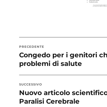
Navigazione
PRECEDENTE
articoli
Congedo per i genitori ch
Articolo
precedente:
problemi di salute
SUCCESSIVO
Nuovo articolo scientifico
Articolo
successivo:
Paralisi Cerebrale