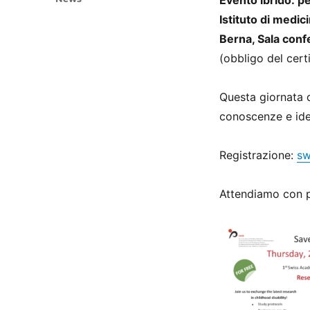
Evento ibrido: pe
Istituto di medic
Berna, Sala con
(obbligo del cert
Questa giornata d
conoscenze e idee
Registrazione:
sw
Attendiamo con p