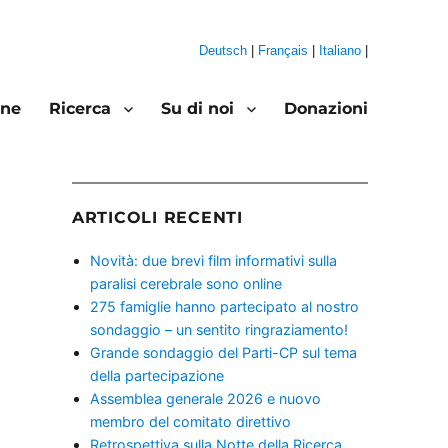
Deutsch
|
Français
|
Italiano
|
one
Ricerca
Su di noi
Donazioni
ARTICOLI RECENTI
Novità: due brevi film informativi sulla
paralisi cerebrale sono online
275 famiglie hanno partecipato al nostro
sondaggio – un sentito ringraziamento!
Grande sondaggio del Parti-CP sul tema
della partecipazione
Assemblea generale 2026 e nuovo
membro del comitato direttivo
Retrospettiva sulla Notte della Ricerca