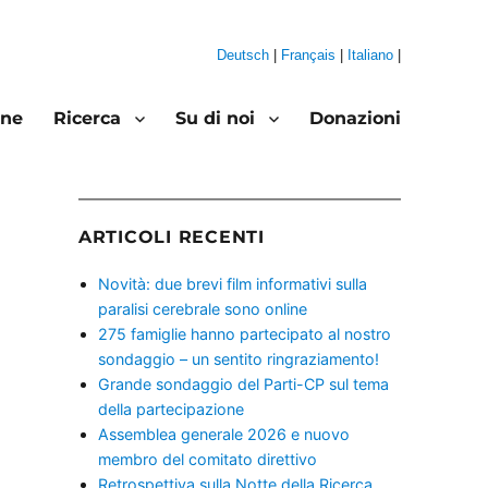
Deutsch
|
Français
|
Italiano
|
one
Ricerca
Su di noi
Donazioni
ARTICOLI RECENTI
Novità: due brevi film informativi sulla
paralisi cerebrale sono online
275 famiglie hanno partecipato al nostro
sondaggio – un sentito ringraziamento!
Grande sondaggio del Parti-CP sul tema
della partecipazione
Assemblea generale 2026 e nuovo
membro del comitato direttivo
Retrospettiva sulla Notte della Ricerca