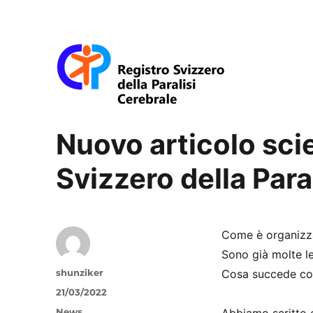
Swiss-CP-Reg
Nuovo articolo scie
Svizzero della Para
Come è organizzat
Sono già molte le
Autore
shunziker
Cosa succede con 
Pubblicato
21/03/2022
il
Categorie
News