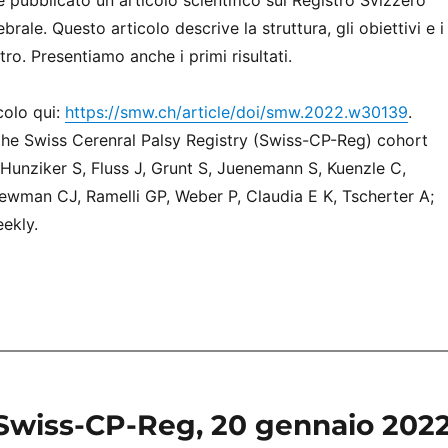
 pubblicato un articolo scientifico sul Registro Svizzero
ebrale. Questo articolo descrive la struttura, gli obiettivi e i
tro. Presentiamo anche i primi risultati.
colo qui:
https://smw.ch/article/doi/smw.2022.w30139
.
 the Swiss Cerenral Palsy Registry (Swiss-CP-Reg) cohort
 Hunziker S, Fluss J, Grunt S, Juenemann S, Kuenzle C,
wman CJ, Ramelli GP, Weber P, Claudia E K, Tscherter A;
ekly.
Swiss-CP-Reg, 20 gennaio 2022