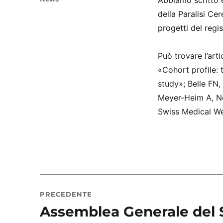
Abbiamo scritto e
della Paralisi Cer
progetti del regis
Può trovare l’arti
«Cohort profile:
study»; Belle FN,
Meyer-Heim A, Ne
Swiss Medical We
Navigazione
PRECEDENTE
articoli
Assemblea Generale del 
Articolo